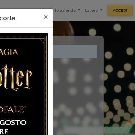
ecnologie
F.A.Q
Per le aziende
Lavoro
ACCEDI
×
corte
i legati a questo evento.