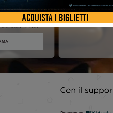
Hutcherson, Elizabeth Lail,
o, Matthew Lillard,
ane, Freddy Carter,
ace, Skeet Ulrich, Teo...
AMA
Powered by