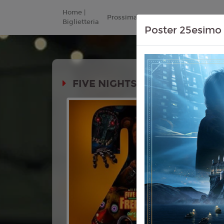
Home |
Prossimamente
Listino Prezzi
Biglietteria
Poster 25esimo 
FIVE NIGHTS AT FREDDY'S 2
Durata:
Genere:
Ho
Lingua:
Ita
Età
10+
Regia:
Em
Anno:
202