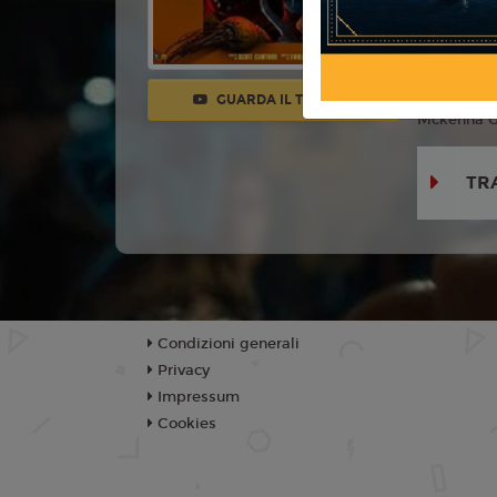
Con:
Josh 
Piper Rubi
Theodus Cr
GUARDA IL TRAILER
Mckenna Gr
TR
Condizioni generali
Privacy
Impressum
Cookies