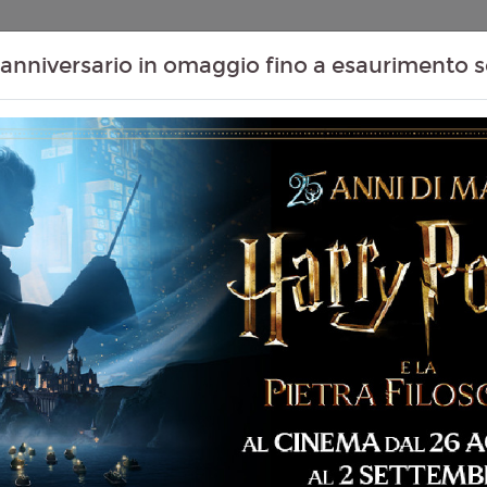
Contenuti Extra
Proiezioni Scolastiche
Eventi Passati
T
anniversario in omaggio fino a esaurimento s
Non ci sono spettacol
 103 min
rror, Thriller
liano
ma Tammi
5