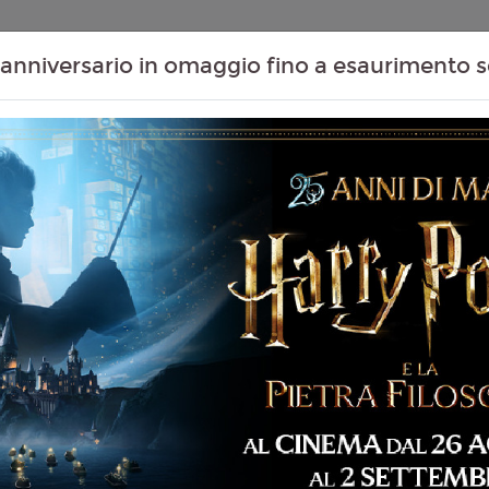
Contenuti Extra
Proiezioni Scolastiche
Eventi Passati
T
anniversario in omaggio fino a esaurimento s
Non ci sono spettacol
 95 min
cumentario, Musica
liano
s Fernando Frías De La