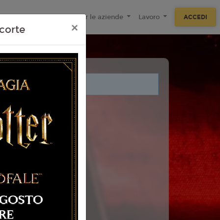
ecnologie
F.A.Q
Per le aziende
Lavoro
ACCEDI
×
corte
i legati a questo evento.