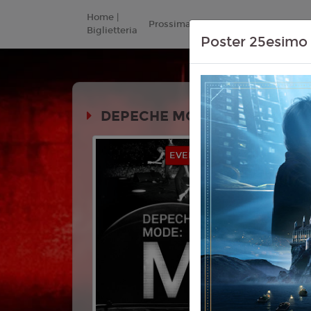
Home |
Prossimamente
Listino Prezzi
Biglietteria
Poster 25esimo 
DEPECHE MODE: M
Durata:
EVENTI MUSICALI
Genere:
Do
Lingua:
Ita
Età
T
Regia:
Lui
Parra