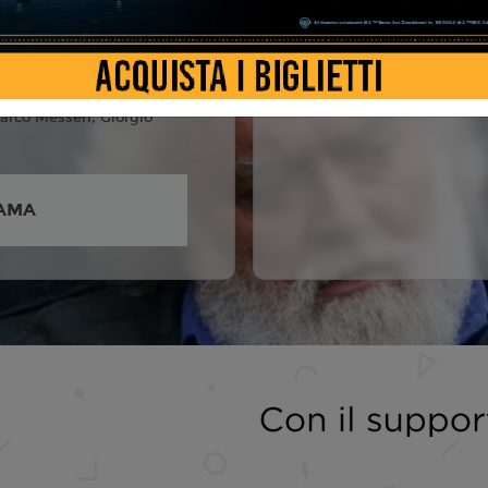
ngioni, Diego
o, Neva Leoni, Elisabetta
lisabetta De Palo, Nunzia
arco Messeri, Giorgio
AMA