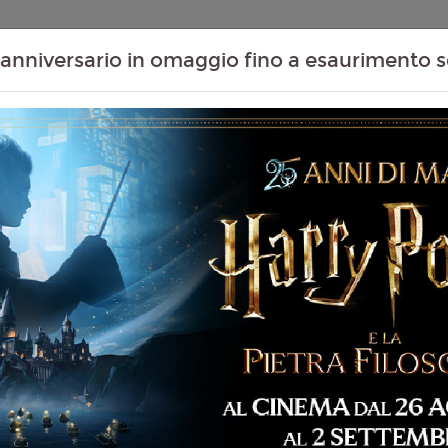
Contenuti Extra
Proiezioni Scolastiche
Eventi Passati
T
anniversario in omaggio fino a esaurimento s
Non ci sono spettacol
 106 min
ommedia
liano
fango De Biasi
5