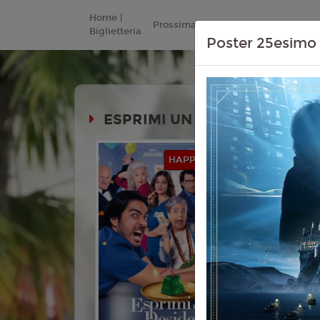
Home |
Prossimamente
Listino Prezzi
Biglietteria
Poster 25esimo 
ESPRIMI UN DESIDERIO
Durata:
HAPPYCINEFAMILY
Genere:
C
Lingua:
Ita
Età
T
Regia:
Vol
Anno:
202