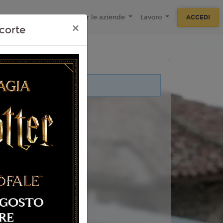
ecnologie
F.A.Q
Per le aziende
Lavoro
ACCEDI
×
corte
i legati a questo evento.