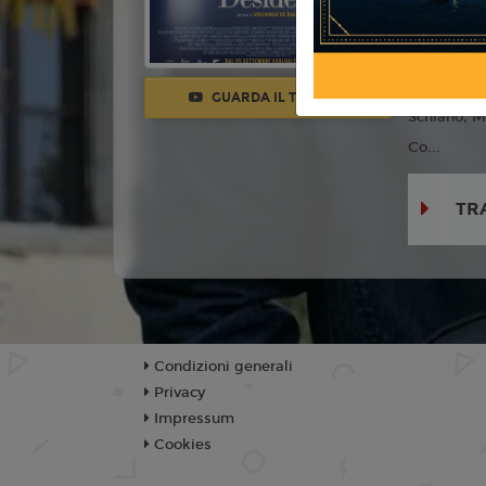
Con:
Max A
Abatantuon
De Vito, E
GUARDA IL TRAILER
Schiano, M
Co...
TR
Condizioni generali
Privacy
Impressum
Cookies