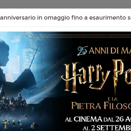
Contenuti Extra
Proiezioni Scolastiche
Eventi Passati
T
anniversario in omaggio fino a esaurimento s
GABBY (GABBY'S
Non ci sono spettacol
 97 min
imazione, Avventura,
 Famiglia
liano