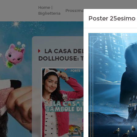
Home |
Prossimamente
Listino Prezzi
Biglietteria
Poster 25esimo 
LA CASA DELLE BAMBOLE DI 
DOLLHOUSE: THE MOVIE)
Durata:
Genere:
An
Commedia,
Lingua:
Ita
Età
T