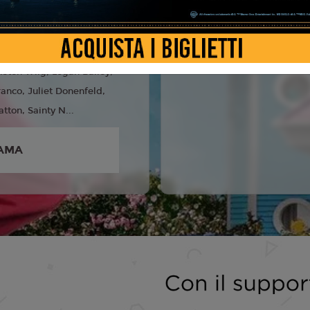
n Crego
5
 Lockhart Kraner, Gloria
isten Wiig, Logan Bailey,
anco, Juliet Donenfeld,
tton, Sainty N...
AMA