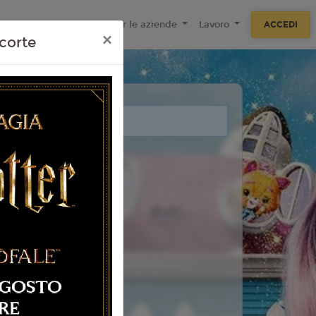
ecnologie
F.A.Q
Per le aziende
Lavoro
ACCEDI
×
corte
i legati a questo evento.