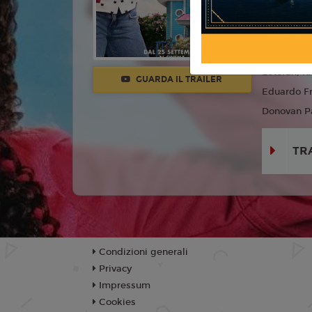
Regia:
Rya
Anno:
202
Con:
Laila
Estefan, Kr
GUARDA IL TRAILER
Eduardo Fr
Donovan Pa
TR
Condizioni generali
Privacy
Impressum
Cookies