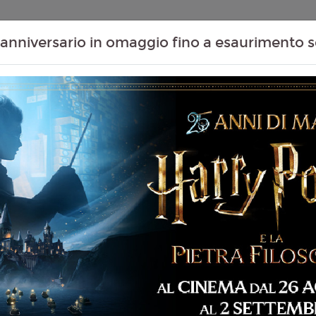
Contenuti Extra
Proiezioni Scolastiche
Eventi Passati
T
anniversario in omaggio fino a esaurimento s
GUYS 2)
Non ci sono spettacol
 103 min
liano
re Perifel
5
ckwell, K. Beckinsale, Z.