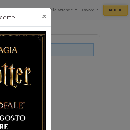
ecnologie
F.A.Q
Per le aziende
Lavoro
ACCEDI
×
corte
i legati a questo evento.