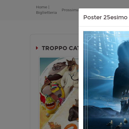
Home |
Prossimamente
Listino Prezzi
Biglietteria
Poster 25esimo 
TROPPO CATTIVI 2 (THE BAD 
Durata:
Lingua:
Ita
Età
T
Regia:
Pier
Anno:
202
Con:
S. Ro