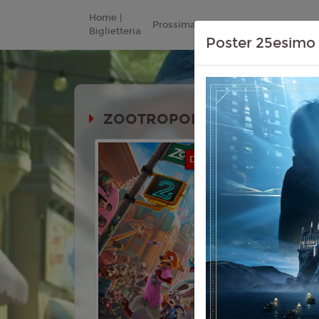
Home |
Prossimamente
Listino Prezzi
Biglietteria
Poster 25esimo 
ZOOTROPOLIS 2 (ZOOTOPIA 
Durata:
DOLBY ATMOS
Genere:
An
Commedia,
Lingua:
Ita
Età
T
Regia:
Jar