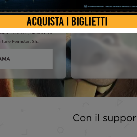
5
fer Goodwin, Jason
e Huy Quan, Jenny Slate,
, Nate Torrence, Maurice La
rtune Feimster, Sh...
AMA