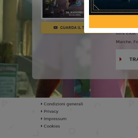
Anno:
202
Con:
Ginni
Bateman, K
GUARDA IL TRAILER
Idris Elba
Marche, Fo
TR
Condizioni generali
Privacy
Impressum
Cookies