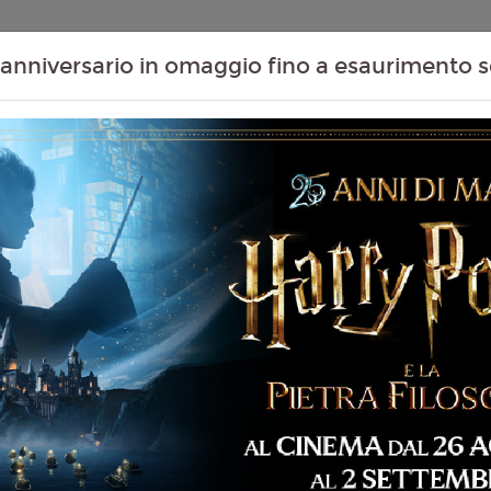
Contenuti Extra
Proiezioni Scolastiche
Eventi Passati
T
anniversario in omaggio fino a esaurimento s
2)
Non ci sono spettacol
 107 min
imazione, Avventura,
 Famiglia, Crime
liano
ed Bush, Byron Howard