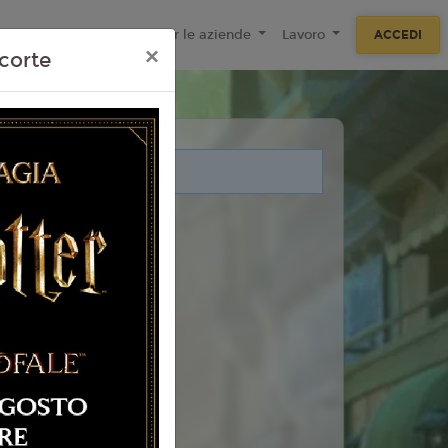
ecnologie
F.A.Q
Per le aziende
Lavoro
ACCEDI
×
corte
i legati a questo evento.