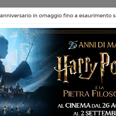
Contenuti Extra
Proiezioni Scolastiche
Eventi Passati
T
anniversario in omaggio fino a esaurimento s
Non ci sono spettacol
 129 min
ventura, Fantascienza,
liano
es Gunn
5