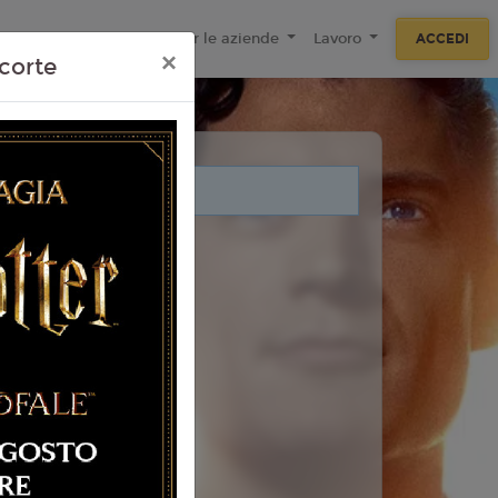
ecnologie
F.A.Q
Per le aziende
Lavoro
ACCEDI
×
corte
i legati a questo evento.