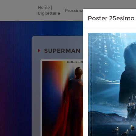
Home |
Prossimamente
Listino Prezzi
Biglietteria
Poster 25esimo 
SUPERMAN
Durata:
Genere:
Av
Azione
Lingua:
Ita
Regia:
Jam
Anno:
202