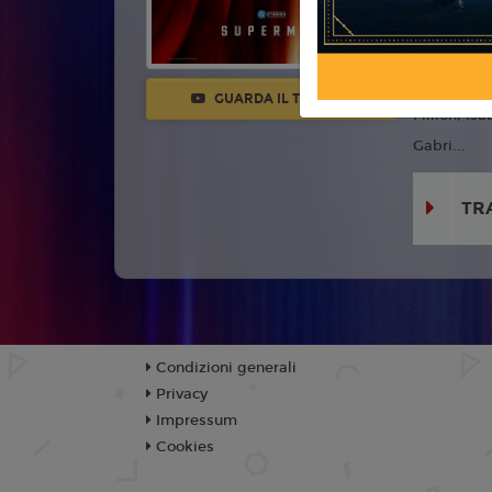
Con:
David
Brosnahan,
Gathegi, A
GUARDA IL TRAILER
Fillion, I
Gabri...
TR
Condizioni generali
Privacy
Impressum
Cookies