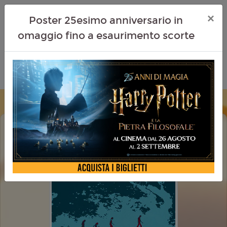
×
Poster 25esimo anniversario in
omaggio fino a esaurimento scorte
PINK FLOYD AT POMPEII MCMLXXII
EVENTI MUSICALI