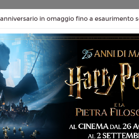
Contenuti Extra
Proiezioni Scolastiche
Eventi Passati
T
anniversario in omaggio fino a esaurimento s
Non ci sono spettacol
 123 min
imazione
liano
Kasdan
4
hnson, C. Evans, L. Liu