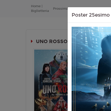
Home |
Prossimamente
Listino Prezzi
Biglietteria
Poster 25esimo 
UNO ROSSO (RED ONE)
Durata:
Genere:
An
Lingua:
Ita
Regia:
J. 
Anno:
202
Con:
D. Jo