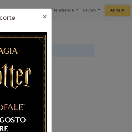
ecnologie
F.A.Q
Per le aziende
Lavoro
ACCEDI
×
corte
i legati a questo evento.