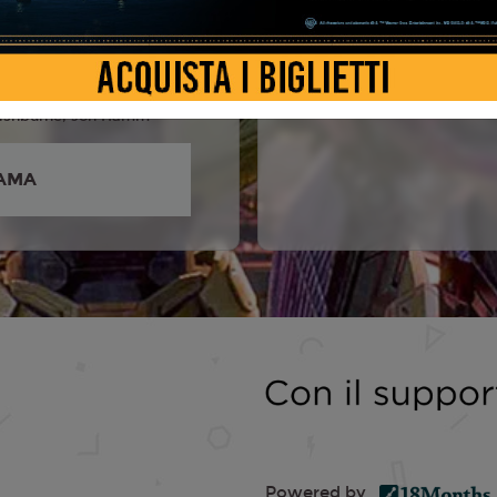
 Hemsworth, Brian Tyree
rlett Johansson, Keegan
y, Steve Buscemi,
Fishburne, Jon Hamm
AMA
Powered by