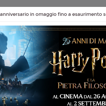
Contenuti Extra
Proiezioni Scolastiche
Eventi Passati
T
anniversario in omaggio fino a esaurimento s
Non ci sono spettacol
 90 min
imazione, Avventura,
za, Famiglia, Azione
liano
h Cooley
4