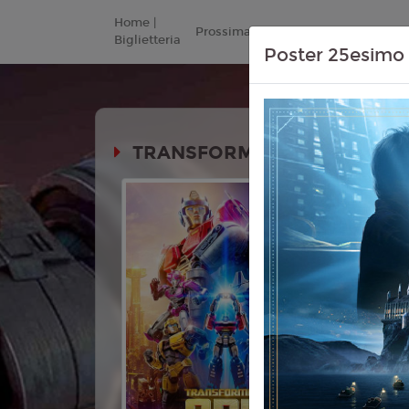
Home |
Prossimamente
Listino Prezzi
Biglietteria
Poster 25esimo 
TRANSFORMERS ONE
Durata:
Genere:
An
Fantascien
Lingua:
Ita
Regia:
Jos
Anno:
202