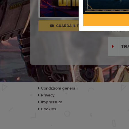
Con:
Chris
Henry, Sca
Michael Ke
GUARDA IL TRAILER
Laurence 
TR
Condizioni generali
Privacy
Impressum
Cookies