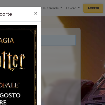
ecnologie
F.A.Q
Per le aziende
Lavoro
ACCEDI
×
corte
i legati a questo evento.